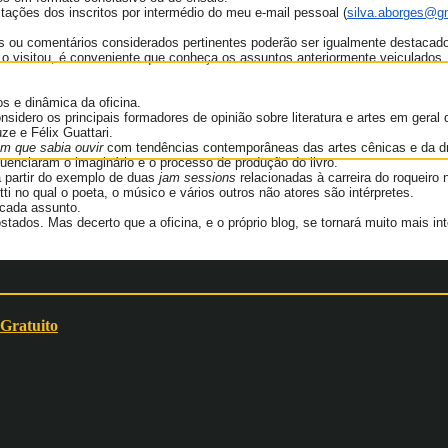
itações dos inscritos por intermédio do meu e-mail pessoal (
silva.aborges@g
cas ou comentários considerados pertinentes poderão ser igualmente destacad
 o visitou, é conveniente que conheça os assuntos anteriormente veiculados.
s e dinâmica da oficina.
sidero os principais formadores de opinião sobre literatura e artes em geral
ze e Félix Guattari.
 que sabia ouvir
com tendências contemporâneas das artes cênicas e da d
luenciaram o imaginário e o processo de produção do livro.
 partir do exemplo de duas
jam sessions
relacionadas à carreira do roqueiro 
tti no qual o poeta, o músico e vários outros não atores são intérpretes.
 cada assunto.
os. Mas decerto que a oficina, e o próprio blog, se tornará muito mais inte
 Gratuito