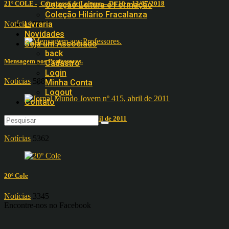
21º COLE – Congresso de Leitura – De 10 a 13/07/2018
Coleção Leitura e Formação
Coleção Hilário Fracalanza
Notícias
7817
Livraria
Novidades
Seja um Associado
back
Mensagem aos Professores.
Cadastro
Login
Notícias
5881
Minha Conta
Logout
Contato
Jornal Mundo Jovem nº 415, abril de 2011
Notícias
5362
20º Cole
Notícias
3345
Encontre-nos no Facebook