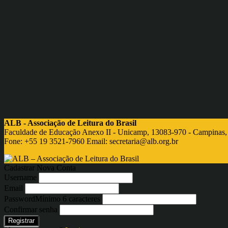
ALB - Associação de Leitura do Brasil
Faculdade de Educação Anexo II - Unicamp, 13083-970 - Campinas,
Fone: +55 19 3521-7960 Email:
secretaria@alb.org.br
Cadastrar Nova Conta
Username
Email
Password
Mínimo 6 caracteres
Confirmar senha
Registrar