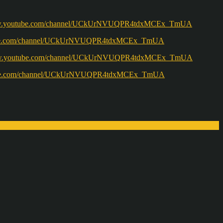
w.youtube.com/channel/UCkUrNVUQPR4tdxMCEx_TmUA
ww.youtube.com/channel/UCkUrNVUQPR4tdxMCEx_TmUA