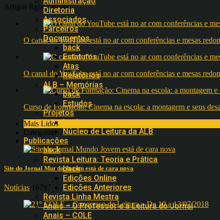
Administração
Artigos Relacionados
Diretoria
Associados
Parceiros
Documentos
O canal do YouTube está no ar com conferências e mesas 
back
Estatutos
Atas
O canal do YouTube está no ar com conferências e mesas 
Relatórios
ALB – Memórias
back
Estudos
Curso de Formação: Cinema na escola: a montagem e seus desafi
Projetos
back
Mais Lidos
Núcleo de Leitura da ALB
Categorias
Publicações
back
Revista Leitura: Teoria e Prática
back
Site do Jornal Mundo Jovem está de cara nova
Edições Online
Edições Anteriores
Notícias
16797
Revista Linha Mestra
Anais – O Professor e a Leitura do Jornal
Anais – COLE