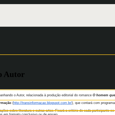
o Autor
mpanhando o Autor, relacionada à produção editorial do romance
O homem que 
ormação
(
http://transinformacao.blogspot.com.br/
), que contará com programa
s sobre literatura e outras artes. Ficará a critério de cada participante se
os em formato conclusivo ou de ensaio.