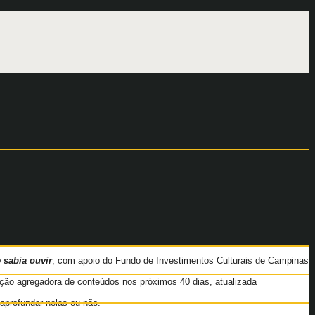
sabia ouvir
, com apoio do Fundo de Investimentos Culturais de Campinas
ção agregadora de conteúdos nos próximos 40 dias, atualizada
 aprofundar nelas ou não.