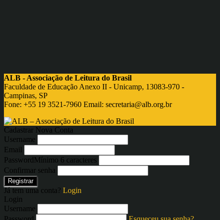
ALB - Associação de Leitura do Brasil
Faculdade de Educação Anexo II - Unicamp, 13083-970 -
Campinas, SP
Fone: +55 19 3521-7960 Email:
secretaria@alb.org.br
Cadastrar Nova Conta
Username
Email
Password
Mínimo 6 caracteres
Confirmar senha
Registrar
Já tem uma conta?
Login
Login
Username
Password
Esqueceu sua senha?