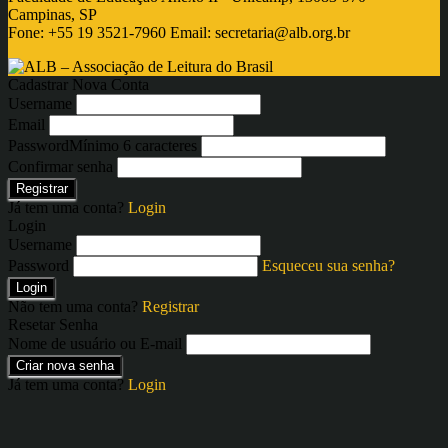
Campinas, SP
Fone: +55 19 3521-7960 Email:
secretaria@alb.org.br
Cadastrar Nova Conta
Username
Email
Password
Mínimo 6 caracteres
Confirmar senha
Registrar
Já tem uma conta?
Login
Login
Username
Password
Esqueceu sua senha?
Login
Não tem uma conta?
Registrar
Resetar Senha
Nome de usuário ou E-mail
Criar nova senha
Já tem uma conta?
Login