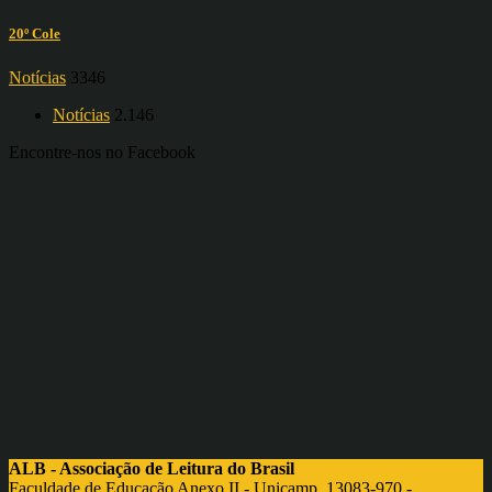
20º Cole
Notícias
3346
Notícias
2.146
Encontre-nos no Facebook
ALB - Associação de Leitura do Brasil
Faculdade de Educação Anexo II - Unicamp, 13083-970 -