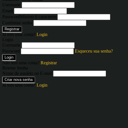
Username
Email
Password
Mínimo 6 caracteres
Confirmar senha
Registrar
Já tem uma conta?
Login
Login
Username
Password
Esqueceu sua senha?
Login
Não tem uma conta?
Registrar
Resetar Senha
Nome de usuário ou E-mail
Criar nova senha
Já tem uma conta?
Login