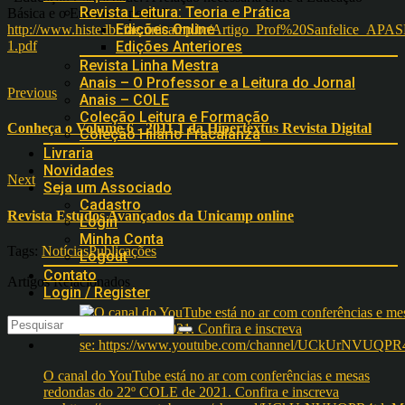
Revista Leitura: Teoria e Prática
Básica e o Ensino Superior”
Edições Online
http://www.histedbr.fae.unicamp.br/Artigo_Prof%20Sanfelice_APAS
1.pdf
Edições Anteriores
Revista Linha Mestra
Anais – O Professor e a Leitura do Jornal
Previous
Anais – COLE
Coleção Leitura e Formação
Conheça o Volume 6 - 2011.1 da Hipertextus Revista Digital
Coleção Hilário Fracalanza
Livraria
Novidades
Next
Seja um Associado
Cadastro
Revista Estudos Avançados da Unicamp online
Login
Minha Conta
Tags:
Notícias
Publicações
Logout
Contato
Artigos Relacionados
Login / Register
O canal do YouTube está no ar com conferências e mesas
redondas do 22º COLE de 2021. Confira e inscreva