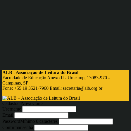
ALB - Associação de Leitura do Brasil
Faculdade de Educação Anexo II - Unicamp, 13083-970 -
Campinas, SP
Fone: +55 19 3521-7960 Email:
secretaria@alb.org.br
Cadastrar Nova Conta
Username
Email
Password
Mínimo 6 caracteres
Confirmar senha