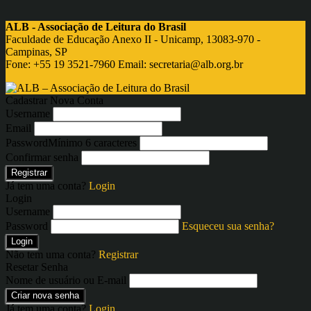
ALB - Associação de Leitura do Brasil
Faculdade de Educação Anexo II - Unicamp, 13083-970 -
Campinas, SP
Fone: +55 19 3521-7960 Email:
secretaria@alb.org.br
Cadastrar Nova Conta
Username
Email
Password
Mínimo 6 caracteres
Confirmar senha
Registrar
Já tem uma conta?
Login
Login
Username
Password
Esqueceu sua senha?
Login
Não tem uma conta?
Registrar
Resetar Senha
Nome de usuário ou E-mail
Criar nova senha
Já tem uma conta?
Login