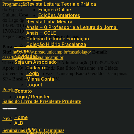
Revista Leitura: Teoria e Prática
Programação
do Espaço
Edições Online
Cultural Casa
Edições Anteriores
do Lago de
Revista Linha Mestra
13/09/2010 a
Anais – O Professor e a Leitura do Jornal
17/09/2010
Anais – COLE
Exposições, animações, filmes e oficinas
Coleção Leitura e Formação
Coleção Hilário Fracalanza
Para maiores informações:
Livraria
Site:
http://www.preac.unicamp.br/casadolago/
E-mail:
Novidades
casadolago@reitoria.unicamp.br
Seja um Associado
Tels.:
Direção (19) 3521-7017 Administração (19) 3521-7851
Cadastro
Apoio (19) 3521-7701End.: Rua Érico Veríssimo, s/n Cidade
Login
Universitária Zeferino Vaz – Unicamp Barão Geraldo – Campinas –
SP – Brasil – CEP: 13083-851
Minha Conta
Logout
Previous
Contato
Login / Register
Salão do Livro de Presidente Prudente
Home
Next
ALB
back
Seminários na PUC Campinas