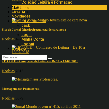
Coleção Leitura e Formação
Coleção Hilário Fracalanza
Mais Lidos
Livraria
Categorias
Novidades
Seja um Associado
back
Cadastro
Site do Jornal Mundo Jovem está de cara nova
Login
Minha Conta
Notícias
16795
Logout
Contato
21º COLE – Congresso de Leitura – De 10 a 13/07/2018
Notícias
7815
Mensagem aos Professores.
Notícias
5879