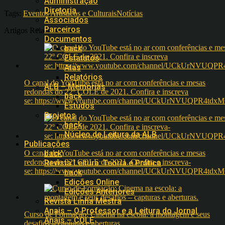
Administração
Diretoria
Tags:
Eventos Artísticos e Culturais
Notícias
Associados
Parceiros
Artigos Relacionados
Documentos
back
Estatutos
Atas
Relatórios
O canal do YouTube está no ar com conferências e mesas
ALB – Memórias
redondas do 22º COLE de 2021. Confira e inscreva
back
se: https://www.youtube.com/channel/UCkUrNVUQPR4t
Estudos
Projetos
back
Núcleo de Leitura da ALB
Publicações
O canal do YouTube está no ar com conferências e mesas
back
redondas do 22º COLE de 2021. Confira e inscreva-
Revista Leitura: Teoria e Prática
se: https://www.youtube.com/channel/UCkUrNVUQPR4t
back
Edições Online
Edições Anteriores
Revista Linha Mestra
Anais – O Professor e a Leitura do Jornal
Curso de Formação: Cinema na escola: a montagem e seus
Anais – COLE
desafios – capturas e aberturas.