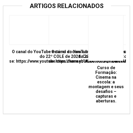
ARTIGOS RELACIONADOS
O canal do YouTube está no ar com conferências e mesas re
O canal do YouTube está no ar com conf
do 22º COLE de 2021. Confira e inscreva
do 22º COLE de 2021. Confir
se: https://www.youtube.com/channel/UCkUrNVUQPR4tdxMC
se: https://www.youtube.com/channel/
Curso de
Formação:
Cinema na
escola: a
montagem e seus
desafios –
capturas e
aberturas.