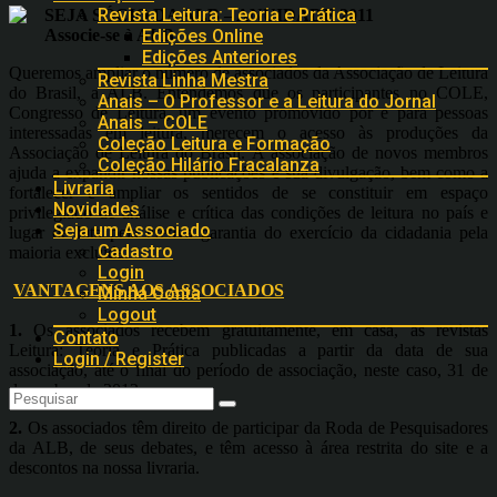
Revista Leitura: Teoria e Prática
SEJA SÓCIO DA ALB – ANUIDADE 2011
Associe-se à ALB
Edições Online
Edições Anteriores
Queremos ampliar o número de associados da Associação de Leitura
Revista Linha Mestra
do Brasil, a ALB. Entendemos que os participantes no COLE,
Anais – O Professor e a Leitura do Jornal
Congresso de Leitura, um evento promovido por e para pessoas
Anais – COLE
interessadas em leitura, merecem o acesso às produções da
Coleção Leitura e Formação
Associação de Leitura do Brasil. A associação de novos membros
Coleção Hilário Fracalanza
ajuda a expandir nossas publicações e sua divulgação, bem como a
Livraria
fortalecer e ampliar os sentidos de se constituir em espaço
Novidades
privilegiado de análise e crítica das condições de leitura no país e
Seja um Associado
lugar de luta pela efetiva garantia do exercício da cidadania pela
Cadastro
maioria excluída.
Login
VANTAGENS AOS ASSOCIADOS
Minha Conta
Logout
1.
Os associados recebem gratuitamente, em casa, as revistas
Contato
Leitura: Teoria e Prática publicadas a partir da data de sua
Login / Register
associação, até o final do período de associação, neste caso, 31 de
dezembro de 2012.
2.
Os associados têm direito de participar da Roda de Pesquisadores
da ALB, de seus debates, e têm acesso à área restrita do site e a
descontos na nossa livraria.