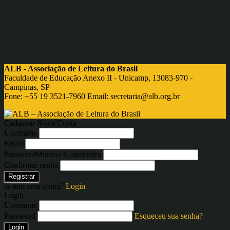
ALB - Associação de Leitura do Brasil
Faculdade de Educação Anexo II - Unicamp, 13083-970 -
Campinas, SP
Fone: +55 19 3521-7960 Email:
secretaria@alb.org.br
Cadastrar Nova Conta
Username
Email
Password
Mínimo 6 caracteres
Confirmar senha
Registrar
Já tem uma conta?
Login
Login
Username
Password
Esqueceu sua senha?
Login