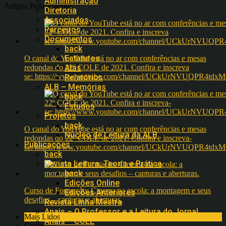
Administração
Artigos Relacionados
Diretoria
Associados
Parceiros
Documentos
back
Estatutos
O canal do YouTube está no ar com conferências e mesas
redondas do 22º COLE de 2021. Confira e inscreva
Atas
se: https://www.youtube.com/channel/UCkUrNVUQPR4t
Relatórios
ALB – Memórias
back
Estudos
Projetos
back
O canal do YouTube está no ar com conferências e mesas
Núcleo de Leitura da ALB
redondas do 22º COLE de 2021. Confira e inscreva-
Publicações
se: https://www.youtube.com/channel/UCkUrNVUQPR4t
back
Revista Leitura: Teoria e Prática
back
Edições Online
Curso de Formação: Cinema na escola: a montagem e seus
Edições Anteriores
desafios – capturas e aberturas.
Revista Linha Mestra
Anais – O Professor e a Leitura do Jornal
Mais Lidos
Anais – COLE
Categorias