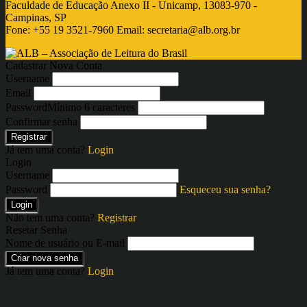
Faculdade de Educação Anexo II - Unicamp, 13083-970 -
Campinas, SP
Fone: +55 19 3521-7960 Email:
secretaria@alb.org.br
Cadastrar Nova Conta
Username
Email
Password
Mínimo 6 caracteres
Confirmar senha
Registrar
Já tem uma conta?
Login
Login
Username
Password
Esqueceu sua senha?
Login
Não tem uma conta?
Registrar
Resetar Senha
Nome de usuário ou E-mail
Criar nova senha
Já tem uma conta?
Login