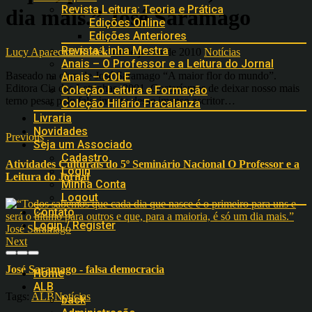
Revista Leitura: Teoria e Prática
dia mais.” José Saramago
Edições Online
Edições Anteriores
Revista Linha Mestra
Lucy Aparecida Rudék
18 de junho de 2010
Notícias
Anais – O Professor e a Leitura do Jornal
Baseado na obra de José Saramago “A maior flor do mundo”.
Anais – COLE
Editora Cia das Letrinhas, 2001. Gostaríamos de deixar nosso mais
Coleção Leitura e Formação
terno pesar pelo falecimento desse imenso escritor…
Coleção Hilário Fracalanza
Livraria
Novidades
Previous
Seja um Associado
Cadastro
Atividades Culturais do 5º Seminário Nacional O Professor e a
Login
Leitura do Jornal
Minha Conta
Logout
Contato
Login / Register
Next
José Saramago - falsa democracia
Home
ALB
Tags:
ALB
Notícias
back