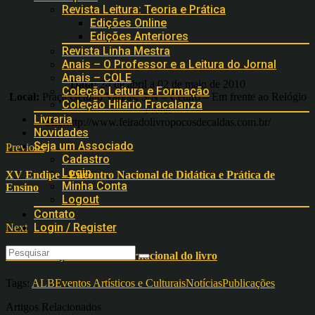
Revista Leitura: Teoria e Prática
Edições Online
Edições Anteriores
Revista Linha Mestra
Anais – O Professor e a Leitura do Jornal
Anais – COLE
Data:
24 de abril a 02 de maio de 2010
Coleção Leitura e Formação
Local:
Praça Getúlio Vargas, S/N – Centro – Em frente ao Relógio
Coleção Hilário Fracalanza
Floral
Livraria
Site:
http://www.feiradolivropocosdecaldas.com.br/
Novidades
Seja um Associado
Previous
Cadastro
Login
XV Endipe - Encontro Nacional de Didática e Prática de
Minha Conta
Ensino
Logout
Contato
Login / Register
Next
Comemorações do dia Internacional do livro
Tags:
ALB
Eventos Artísticos e Culturais
Notícias
Publicações
Artigos Relacionados