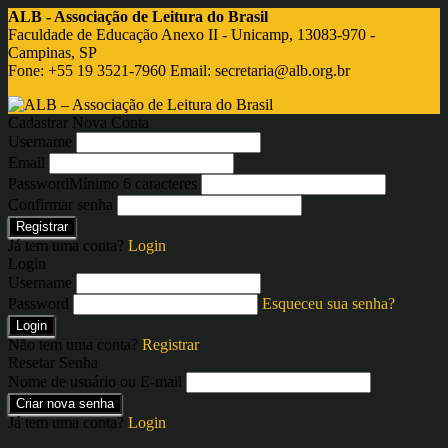
ALB - Associação de Leitura do Brasil
Faculdade de Educação Anexo II - Unicamp, 13083-970 -
Campinas, SP
Fone: +55 19 3521-7960 Email:
secretaria@alb.org.br
Cadastrar Nova Conta
Username
Email
Password
Mínimo 6 caracteres
Confirmar senha
Registrar
Já tem uma conta?
Login
Login
Username
Password
Esqueceu sua senha?
Login
Não tem uma conta?
Registrar
Resetar Senha
Nome de usuário ou E-mail
Criar nova senha
Já tem uma conta?
Login