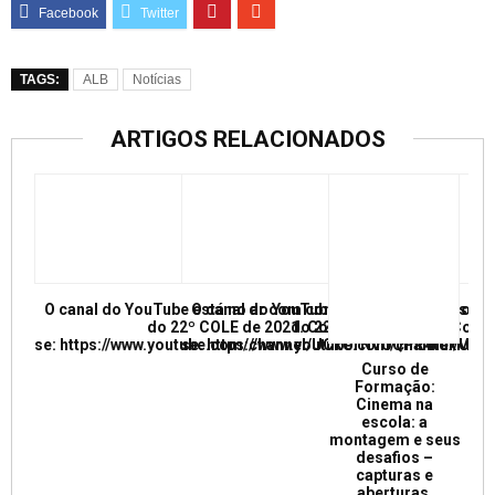
TAGS:
ALB
Notícias
ARTIGOS RELACIONADOS
O canal do YouTube está no ar com conferências e mesas re
O canal do YouTube está no ar com conf
do 22º COLE de 2021. Confira e inscreva
do 22º COLE de 2021. Confir
se: https://www.youtube.com/channel/UCkUrNVUQPR4tdxMC
se: https://www.youtube.com/channel/
Curso de
Formação:
Cinema na
escola: a
montagem e seus
desafios –
capturas e
aberturas.