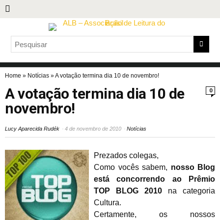
Home
»
Notícias
»
A votação termina dia 10 de novembro!
A votação termina dia 10 de
0
novembro!
Lucy Aparecida Rudék
4 de novembro de 2010
Notícias
Prezados colegas,
Como vocês sabem,
nosso Blog
está concorrendo ao Prêmio
TOP BLOG 2010
na categoria
Cultura.
Certamente, os nossos