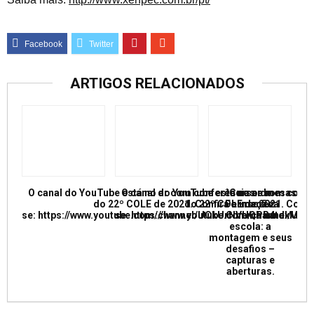
ARTIGOS RELACIONADOS
O canal do YouTube está no ar com conferências e mesas re
O canal do YouTube está no ar com conf
Curso de
do 22º COLE de 2021. Confira e inscreva
do 22º COLE de 2021. Confir
Formação:
se: https://www.youtube.com/channel/UCkUrNVUQPR4tdxMC
se: https://www.youtube.com/channel/
Cinema na
escola: a
montagem e seus
desafios –
capturas e
aberturas.