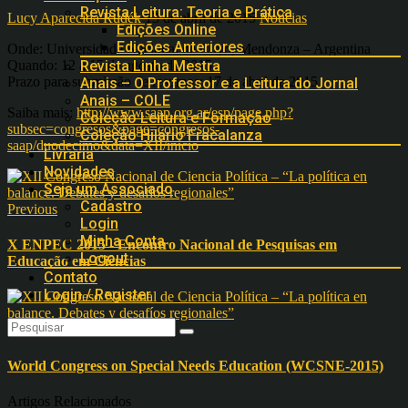
Revista Leitura: Teoria e Prática
Lucy Aparecida Rudék
13 de abril de 2015
Notícias
Edições Online
Edições Anteriores
Onde: Universidade Nacional de Cuyo, Mendonza – Argentina
Quando: 12 a 15 de agosto de 2015
Revista Linha Mestra
Prazo para submissão de resumos: 17 de abril de 2015
Anais – O Professor e a Leitura do Jornal
Anais – COLE
Saiba mais:
http://www.saap.org.ar/esp/page.php?
Coleção Leitura e Formação
subsec=congresos&page=congresos-
Coleção Hilário Fracalanza
saap/duodecimo&data=XII/inicio
Livraria
Novidades
Seja um Associado
Cadastro
Previous
Login
Minha Conta
X ENPEC 2015 - Encontro Nacional de Pesquisas em
Logout
Educação em Ciências
Contato
Login / Register
Next
World Congress on Special Needs Education (WCSNE-2015)
Artigos Relacionados