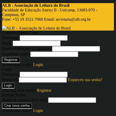
ALB - Associação de Leitura do Brasil
Faculdade de Educação Anexo II - Unicamp, 13083-970 -
Campinas, SP
Fone: +55 19 3521-7960 Email:
secretaria@alb.org.br
Cadastrar Nova Conta
Username
Email
Password
Mínimo 6 caracteres
Confirmar senha
Registrar
Já tem uma conta?
Login
Login
Username
Password
Esqueceu sua senha?
Login
Não tem uma conta?
Registrar
Resetar Senha
Nome de usuário ou E-mail
Criar nova senha
Já tem uma conta?
Login