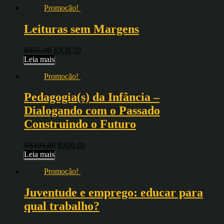
Promoção!
Leituras sem Margens
R$
55,00
R$
38,50
Leia mais
Promoção!
Pedagogia(s) da Infância –
Dialogando com o Passado
Construindo o Futuro
R$
101,00
R$
80,80
Leia mais
Promoção!
Juventude e emprego: educar para
qual trabalho?