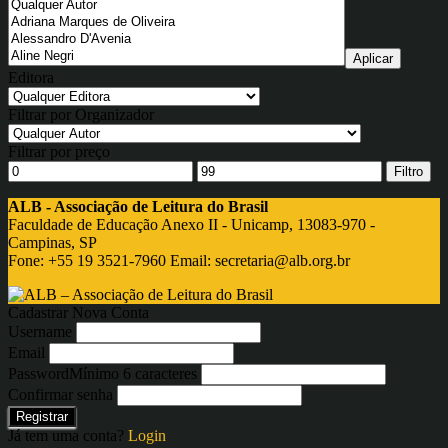
Editora
Filtrar por Organizador
Filtrar por preço
Filtro
ALB - Associação de Leitura do Brasil
Faculdade de Educação Anexo II - Unicamp, 13083-970 -
Campinas, SP
Fone: +55 19 3521-7960 Email:
secretaria@alb.org.br
Cadastrar Nova Conta
Username
Email
Password
Mínimo 6 caracteres
Confirmar senha
Registrar
Já tem uma conta?
Login