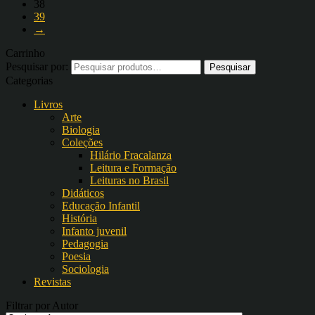
38
39
→
Carrinho
Pesquisar por:
Categorias
Livros
Arte
Biologia
Coleções
Hilário Fracalanza
Leitura e Formação
Leituras no Brasil
Didáticos
Educação Infantil
História
Infanto juvenil
Pedagogia
Poesia
Sociologia
Revistas
Filtrar por Autor