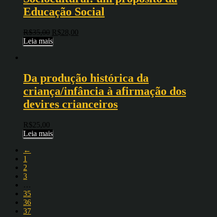
Educação Social
R$
35,00
R$
28,00
Leia mais
Da produção histórica da
criança/infância à afirmação dos
devires crianceiros
R$
25,00
Leia mais
←
1
2
3
…
35
36
37