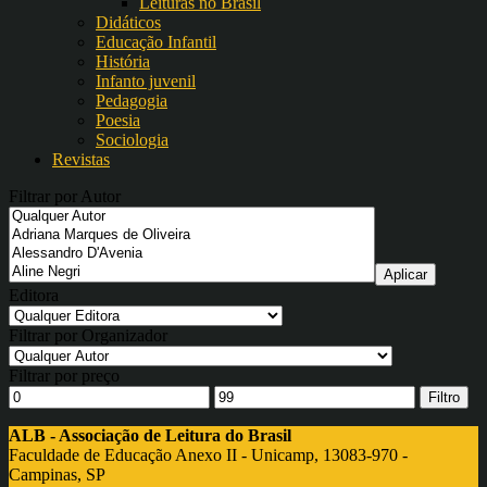
Leituras no Brasil
Didáticos
Educação Infantil
História
Infanto juvenil
Pedagogia
Poesia
Sociologia
Revistas
Filtrar por Autor
Editora
Filtrar por Organizador
Filtrar por preço
Filtro
ALB - Associação de Leitura do Brasil
Faculdade de Educação Anexo II - Unicamp, 13083-970 -
Campinas, SP