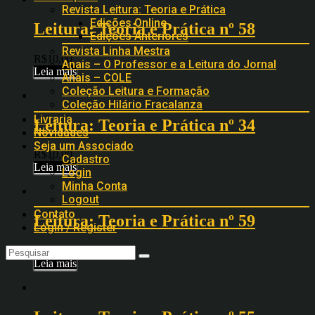
Revista Leitura: Teoria e Prática
Edições Online
Leitura: Teoria e Prática nº 58
Edições Anteriores
Revista Linha Mestra
R$
10,00
Anais – O Professor e a Leitura do Jornal
Leia mais
Anais – COLE
Coleção Leitura e Formação
Coleção Hilário Fracalanza
Livraria
Leitura: Teoria e Prática nº 34
Novidades
Seja um Associado
R$
10,00
Cadastro
Leia mais
Login
Minha Conta
Logout
Contato
Leitura: Teoria e Prática nº 59
Login / Register
R$
10,00
Leia mais