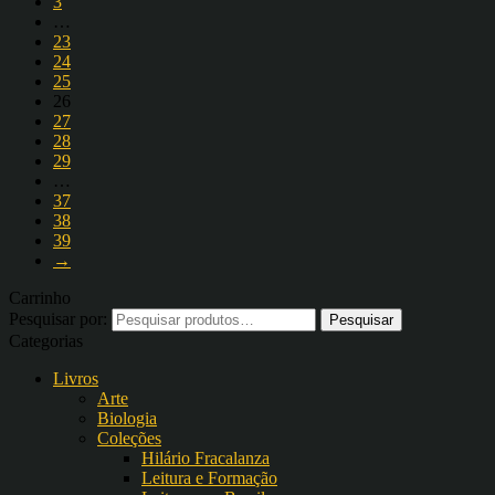
3
…
23
24
25
26
27
28
29
…
37
38
39
→
Carrinho
Pesquisar por:
Categorias
Livros
Arte
Biologia
Coleções
Hilário Fracalanza
Leitura e Formação