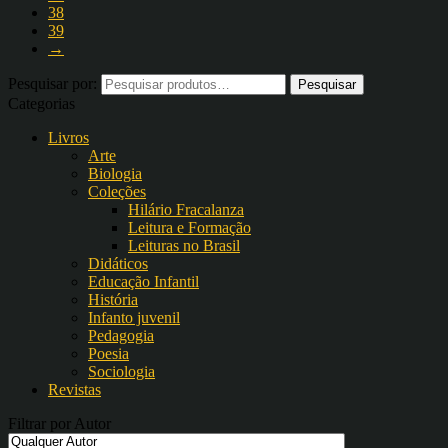
38
39
→
Pesquisar por:
Categorias
Livros
Arte
Biologia
Coleções
Hilário Fracalanza
Leitura e Formação
Leituras no Brasil
Didáticos
Educação Infantil
História
Infanto juvenil
Pedagogia
Poesia
Sociologia
Revistas
Filtrar por Autor