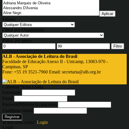
Editora
Filtrar por Organizador
Filtrar por preço
Filtro
ALB - Associação de Leitura do Brasil
Faculdade de Educação Anexo II - Unicamp, 13083-970 -
Campinas, SP
Fone: +55 19 3521-7960 Email:
secretaria@alb.org.br
Cadastrar Nova Conta
Username
Email
Password
Mínimo 6 caracteres
Confirmar senha
Registrar
Já tem uma conta?
Login
Login