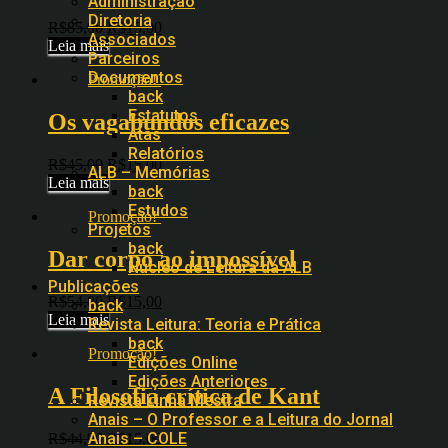
Administração
Diretoria
R$
85,00
R$
15,00
Associados
Leia mais
Parceiros
Documentos
Promoção!
back
Estatutos
Os vagabundos eficazes
Atas
Relatórios
R$
45,00
R$
15,00
ALB – Memórias
Leia mais
back
Estudos
Promoção!
Projetos
back
Dar corpo ao impossível
Núcleo de Leitura da ALB
Publicações
R$
54,80
R$
15,00
back
Leia mais
Revista Leitura: Teoria e Prática
back
Promoção!
Edições Online
Edições Anteriores
A Filosofia crítica de Kant
Revista Linha Mestra
Anais – O Professor e a Leitura do Jornal
Anais – COLE
R$
44,90
R$
15,00