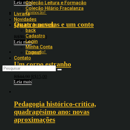
Leia mais
Coleção Leitura e Formação
Coleção Hilário Fracalanza
Promoção!
Livraria
Novidades
Quatro novelas e um conto
Seja um Associado
back
Cadastro
R$
50,00
R$
15,00
Login
Leia mais
Minha Conta
Promoção!
Logout
Contato
Um corpo estranho
R$
44,90
R$
15,00
Leia mais
Pedagogia histórico-crítica,
quadragésimo ano: novas
aproximações