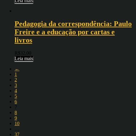
Leia mais
Pedagogia da correspondência: Paulo
Freire e a educação por cartas e
livros
R$
32,00
Leia mais
←
1
2
3
4
5
6
7
8
9
10
…
37