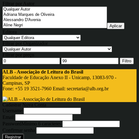
Filtrar por Autor
Editora
Filtrar por Organizador
Filtrar por preço
Filtro
ALB - Associação de Leitura do Brasil
Faculdade de Educação Anexo II - Unicamp, 13083-970 -
Campinas, SP
Fone: +55 19 3521-7960 Email:
secretaria@alb.org.br
Cadastrar Nova Conta
Username
Email
Password
Mínimo 6 caracteres
Confirmar senha
Registrar