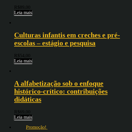
R$
89,00
Leia mais
Culturas infantis em creches e pré-
escolas – estágio e pesquisa
R$
54,00
Leia mais
A alfabetização sob o enfoque
histórico-crítico: contribuições
didáticas
R$
69,00
Leia mais
Promoção!