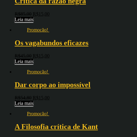
Crítica da razão negra
R$
85,00
R$
15,00
Leia mais
Promoção!
Os vagabundos eficazes
R$
45,00
R$
15,00
Leia mais
Promoção!
Dar corpo ao impossível
R$
54,80
R$
15,00
Leia mais
Promoção!
A Filosofia crítica de Kant