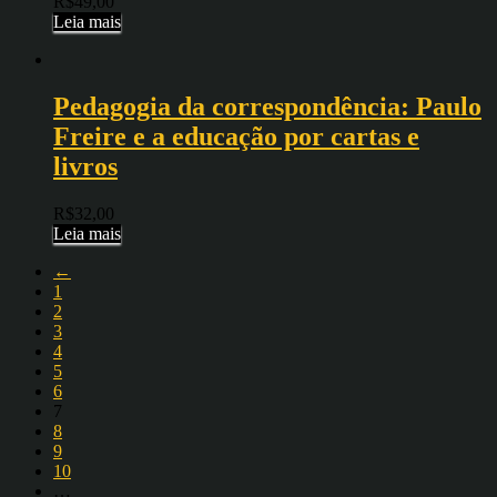
R$
49,00
Leia mais
Pedagogia da correspondência: Paulo
Freire e a educação por cartas e
livros
R$
32,00
Leia mais
←
1
2
3
4
5
6
7
8
9
10
…