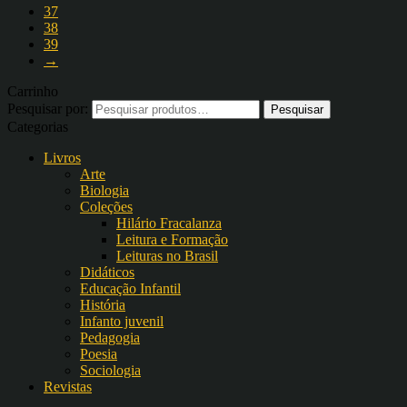
37
38
39
→
Carrinho
Pesquisar por:
Categorias
Livros
Arte
Biologia
Coleções
Hilário Fracalanza
Leitura e Formação
Leituras no Brasil
Didáticos
Educação Infantil
História
Infanto juvenil
Pedagogia
Poesia
Sociologia
Revistas