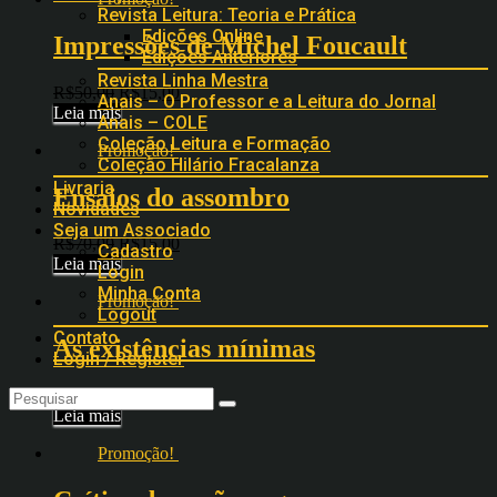
Revista Leitura: Teoria e Prática
Edições Online
Impressões de Michel Foucault
Edições Anteriores
Revista Linha Mestra
R$
50,00
R$
15,00
Anais – O Professor e a Leitura do Jornal
Leia mais
Anais – COLE
Coleção Leitura e Formação
Promoção!
Coleção Hilário Fracalanza
Livraria
Ensaios do assombro
Novidades
Seja um Associado
R$
70,00
R$
15,00
Cadastro
Leia mais
Login
Minha Conta
Promoção!
Logout
Contato
As existências mínimas
Login / Register
R$
55,00
R$
15,00
Leia mais
Promoção!