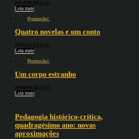
R$
44,90
R$
15,00
Leia mais
Promoção!
Quatro novelas e um conto
R$
50,00
R$
15,00
Leia mais
Promoção!
Um corpo estranho
R$
44,90
R$
15,00
Leia mais
Pedagogia histórico-crítica,
quadragésimo ano: novas
aproximações