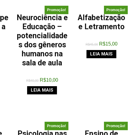
Promoção!
Promoção!
lpe
Neurociência e
Alfabetização
 a
Educação –
e Letramento
potencialidade
s dos gêneros
R$
15,00
R$
45,00
humanos na
LEIA MAIS
sala de aula
R$
10,00
R$
40,00
LEIA MAIS
Promoção!
Promoção!
e
Psicologia nas
Ensino de