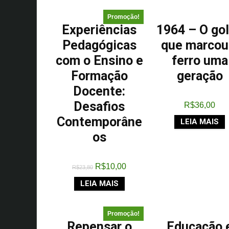
Promoção!
Experiências
1964 – O go
Pedagógicas
que marcou
com o Ensino e
ferro uma
Formação
geração
Docente:
Desafios
R$
36,00
Contemporâne
LEIA MAIS
os
R$
10,00
R$
23,80
LEIA MAIS
Promoção!
Repensar o
Educação 