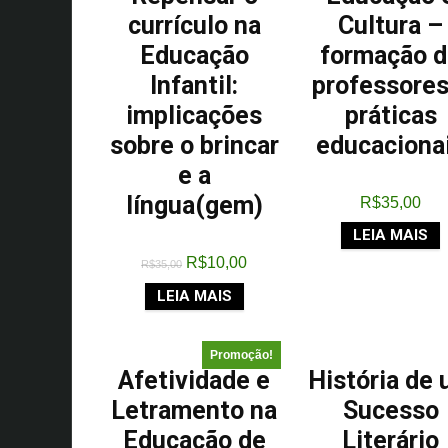
currículo na
Cultura –
Educação
formação 
Infantil:
professores
implicações
práticas
sobre o brincar
educaciona
e a
língua(gem)
R$
35,00
LEIA MAIS
R$
10,00
R$
35,00
LEIA MAIS
Promoção!
Afetividade e
História de
Letramento na
Sucesso
Educação de
Literário