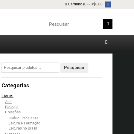
Carrinho (0) -
R$
0,00
Categorias
Livros
Arte
Biologia
Coleções
Hilário Fracalanza
Leitura e Formação
Leituras no Brasil