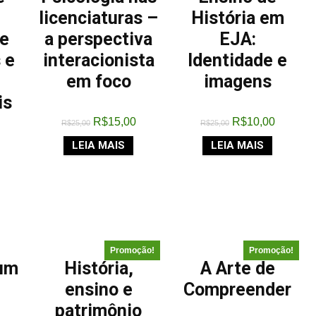
licenciaturas –
História em
de
a perspectiva
EJA:
 e
interacionista
Identidade e
em foco
imagens
is
R$
15,00
R$
10,00
R$
25,00
R$
25,00
LEIA MAIS
LEIA MAIS
Promoção!
Promoção!
 um
História,
A Arte de
ensino e
Compreender
patrimônio