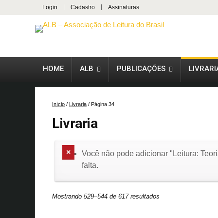
Login
Cadastro
Assinaturas
HOME
ALB
PUBLICAÇÕES
LIVRARI
Início
/
Livraria
/ Página 34
Livraria
Você não pode adicionar "Leitura: Teori
falta.
Mostrando 529–544 de 617 resultados