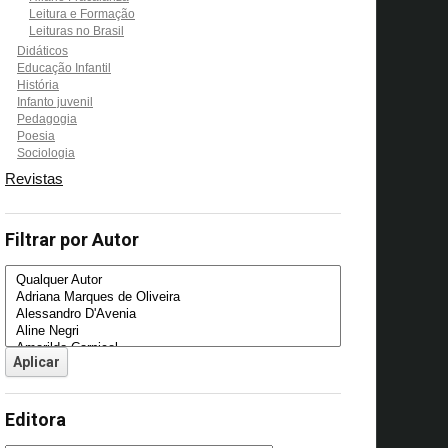
Leitura e Formação
Leituras no Brasil
Didáticos
Educação Infantil
História
Infanto juvenil
Pedagogia
Poesia
Sociologia
Revistas
Filtrar por Autor
Editora