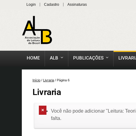
Login
Cadastro
Assinaturas
HOME
ALB
PUBLICAÇÕES
LIVRARI
Início
/
Livraria
/ Página 6
Livraria
Você não pode adicionar "Leitura: Teori
falta.