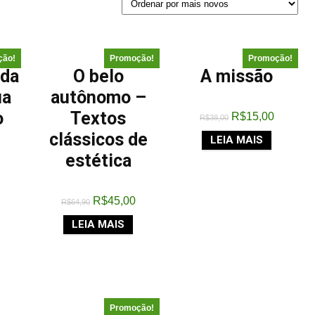
ção!
Promoção!
Promoção!
 da
O belo
A missão
ua
autônomo –
o
Textos
R$
15,00
R$
38,00
clássicos de
LEIA MAIS
estética
R$
45,00
R$
64,90
LEIA MAIS
Promoção!