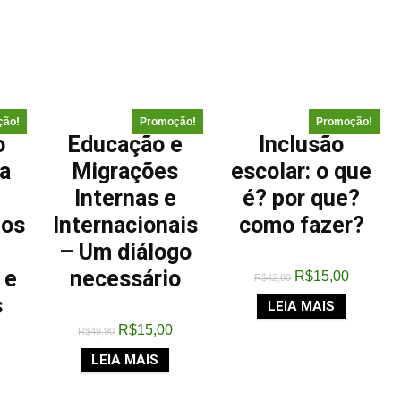
ção!
Promoção!
Promoção!
o
Educação e
Inclusão
na
Migrações
escolar: o que
Internas e
é? por que?
dos
Internacionais
como fazer?
– Um diálogo
 e
necessário
R$
15,00
R$
42,80
s
LEIA MAIS
R$
15,00
R$
49,90
LEIA MAIS