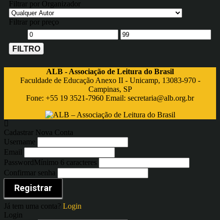
Filtrar por Organizador
Filtrar por preço
FILTRO
ALB - Associação de Leitura do Brasil
Faculdade de Educação Anexo II - Unicamp, 13083-970 -
Campinas, SP
Fone: +55 19 3521-7960 Email:
secretaria@alb.org.br
Cadastrar Nova Conta
Username
Email
Password
Mínimo 6 caracteres
Confirmar senha
Registrar
Já tem uma conta?
Login
Login