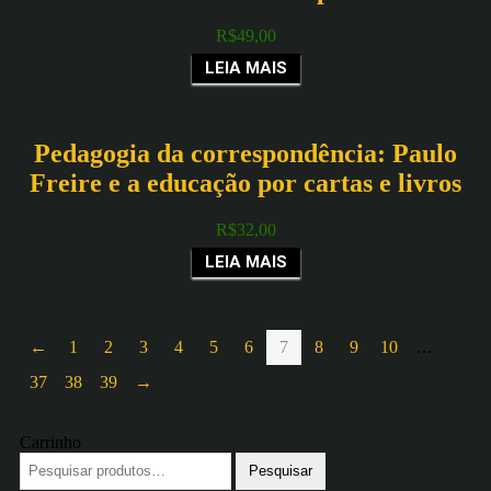
R$
49,00
LEIA MAIS
Pedagogia da correspondência: Paulo
Freire e a educação por cartas e livros
R$
32,00
LEIA MAIS
←
1
2
3
4
5
6
7
8
9
10
…
37
38
39
→
Carrinho
Pesquisar
por: