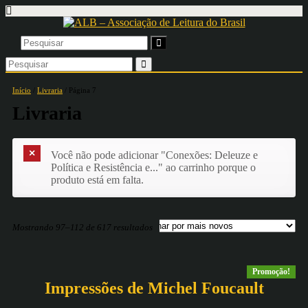
Início
/
Livraria
/ Página 7
Livraria
Você não pode adicionar "Conexões: Deleuze e
Política e Resistência e..." ao carrinho porque o
produto está em falta.
Mostrando 97–112 de 617 resultados
Promoção!
Impressões de Michel Foucault