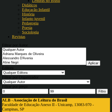
Leituras no Brasil
Didáticos
Educação Infantil
História
Infanto juvenil
Pedagogia
Poesia
Sociologia
Revistas
Filtrar por Autor
Editora
Filtrar por Organizador
Filtrar por preço
Filtro
ALB - Associação de Leitura do Brasil
Faculdade de Educação Anexo II - Unicamp, 13083-970 -
Campinas, SP