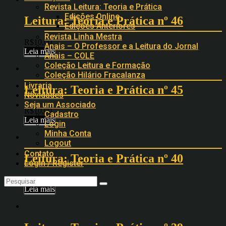
Revista Leitura: Teoria e Prática
Edições Online
Leitura: Teoria e Prática nº 46
Edições Anteriores
Revista Linha Mestra
R$
10,00
Anais – O Professor e a Leitura do Jornal
Leia mais
Anais – COLE
Coleção Leitura e Formação
Coleção Hilário Fracalanza
Livraria
Leitura: Teoria e Prática nº 45
Novidades
Seja um Associado
R$
10,00
Cadastro
Leia mais
Login
Minha Conta
Logout
Contato
Leitura: Teoria e Prática nº 40
Login / Register
R$
10,00
Leia mais