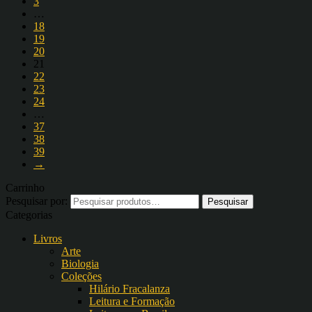
3
…
18
19
20
21
22
23
24
…
37
38
39
→
Carrinho
Pesquisar por:
Categorias
Livros
Arte
Biologia
Coleções
Hilário Fracalanza
Leitura e Formação